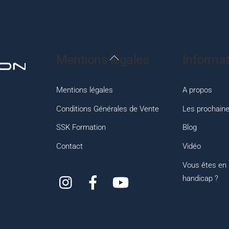
Back
Mentions légales
Informat
To
Top
Mentions légales
A propos
Conditions Générales de Vente
Les prochaine
SSK Formation
Blog
Contact
Vidéo
Vous êtes en 
Instagram
Facebook
YouTube
handicap ?