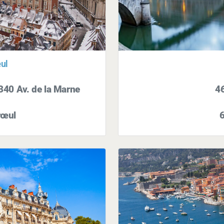
ul
340 Av. de la Marne
4
rœul
6