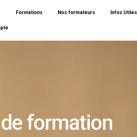
R
Formations
Nos formateurs
Infos Utile
pte
 de formation