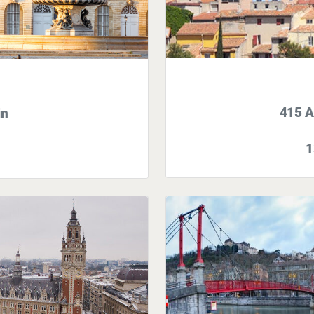
415 A
in
1