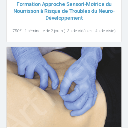
Formation Approche Sensori-Motrice du
Nourrisson à Risque de Troubles du Neuro-
Développement
750€ - 1 séminaire de 2 jours (+3h de Vidéo et +4h de Visio)