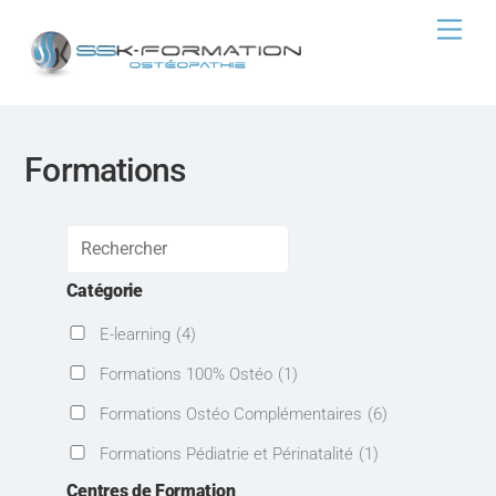
Skip
Men
to
content
Formations
Catégorie
E-learning
(4)
Formations 100% Ostéo
(1)
Formations Ostéo Complémentaires
(6)
Formations Pédiatrie et Périnatalité
(1)
Centres de Formation