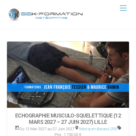
Skip
Men
to
content
ECHOGRAPHIE MUSCULO-SQUELETTIQUE (12
MARS 2027 – 27 JUIN 2027) LILLE
today
room
local_offer
Du 12 Mar 2027 au 27 Juin 2027
Marcq-en-Barœul (59)
Prix : 1 750,00 €