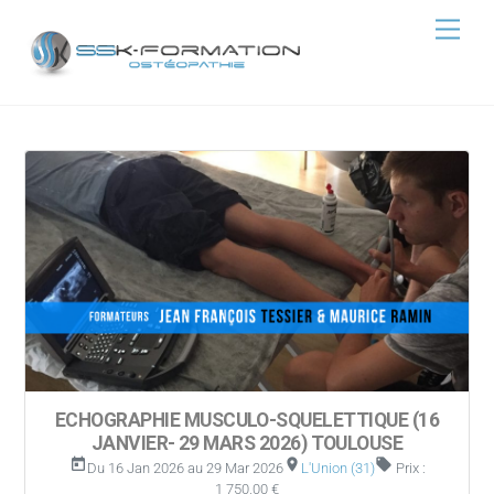
Skip
Men
to
content
ECHOGRAPHIE MUSCULO-SQUELETTIQUE (16
JANVIER- 29 MARS 2026) TOULOUSE
today
room
local_offer
Du 16 Jan 2026 au 29 Mar 2026
L'Union (31)
Prix :
1 750,00 €