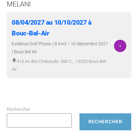
MELANI
08/04/2027 au 10/10/2027 à
Bouc-Bel-Air
Evidence Golf Physio ( 8 Avril – 10 Septembre 2027
navigate_next
) Bouc Bel Air
room
415 Av des Chabauds - Bât C, , 13320 Bouc-Bel-
Air
Rechercher
RECHERCHER