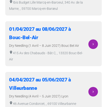
room
Ibis Budget Lille Marcq-en-Baroeul, 340 Av. de la
Marne, , 59700 Marcq-en-Barœul
01/04/2027 au 08/06/2027 à
Bouc-Bel-Air
navigate_next
Dry Needling (1 Avril – 8 Juin 2027) Bouc Bel Air
room
415 Av des Chabauds - Bât C, , 13320 Bouc-Bel-
Air
04/04/2027 au 05/06/2027 à
Villeurbanne
navigate_next
Dry Needling (4 Avril – 5 Juin 2027) Lyon
room
46 Avenue Condorcet, , 69100 Villeurbanne