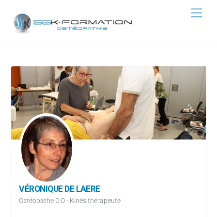
Skip
Men
to
content
VÉRONIQUE DE LAERE
Ostéopathe D.O - Kinésithérapeute