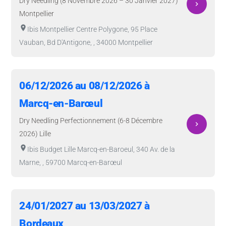
Dry Needling (8 Novembre 2026 – 30 Janvier 2027)
navigate_next
Montpellier
room
Ibis Montpellier Centre Polygone, 95 Place
Vauban, Bd D'Antigone, , 34000 Montpellier
06/12/2026 au 08/12/2026 à
Marcq-en-Barœul
Dry Needling Perfectionnement (6-8 Décembre
navigate_next
2026) Lille
room
Ibis Budget Lille Marcq-en-Baroeul, 340 Av. de la
Marne, , 59700 Marcq-en-Barœul
24/01/2027 au 13/03/2027 à
Bordeaux