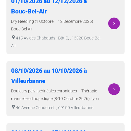
01/10/2026 au 12/12/2026 à
Bouc-Bel-Air
Dry Needling (1 Octobre – 12 Decembre 2026)
navigate_next
Bouc Bel Air
room
415 Av des Chabauds - Bât C, , 13320 Bouc-Bel-
Air
08/10/2026 au 10/10/2026 à
Villeurbanne
navigate_next
Douleurs pelvi-périnéales chroniques – Thérapie
manuelle orthopédique (8-10 Octobre 2026) Lyon
room
46 Avenue Condorcet, , 69100 Villeurbanne