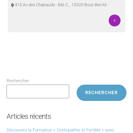
415 Av des Chabauds - Bât C, , 13320 Bouc-Bel-Air
room
navigate_next
Rechercher
RECHERCHER
Articles récents
Découvrez la Formation « Ostéopathie et Fertilité » avec