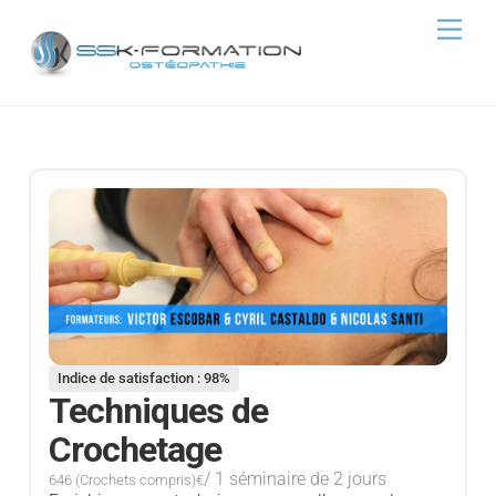
Skip
Men
to
content
Indice de satisfaction : 98%
Techniques de
Crochetage
/ 1 séminaire de 2 jours
646 (Crochets compris)€