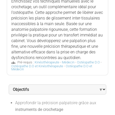
Enrichissez vos techniques manuelles avec le
crochetage, un outil complémentaire idéal pour
l’ostéopathe. Cette approche permet de libérer avec
précision les plans de glissement inter-tissulaires
inaccessibles à la main seule. Basée sur une
anatomie palpatoire rigoureuse, cette formation
privilégie la pratique pour un transfert immédiat au
cabinet. Vous développerez une palpation plus
fine, une nouvelle précision thérapeutique et une
alternative efficace dans la prise en charge des
dysfonctions rencontrées au quotidien.
Pré-requis :
Kinésithérapeute
-
Médecin
-
Ostéopathe D.O
-
groups
Ostéopathe D.O et Kinésithérapeute
-
Ostéopathe D.O et
Médecin
▾
Approfondir la précision palpatoire grâce aux
instruments de crochetage